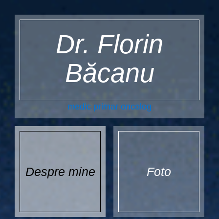
Dr. Florin
Băcanu
medic primar oncolog
Despre mine
Foto